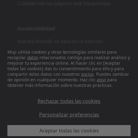
Cuidado con las páginas web fraudulentas
Sostenibilidad
Nuestra filosofía se basa en la tradición
japonesa de forma, función y simplicidad.
Muji utiliza cookies y otras tecnologías similares para
recopilar
datos
relacionados contigo para realizar análisis y
mejorar tu experiencia online. Al hacer clic en [Aceptar
todas las cookies] das tu consentimiento para ello y para
Encuéntranos en las redes sociales
compartir estos datos con nuestros
socios
. Puedes cambiar
de opinión en cualquier momento. Haz clic
aquí
para
obtener más información sobre nuestras prácticas.
Instagram
Rechazar todas las cookies
Personalizar preferencias
Aceptar todas las cookies
MUJI ES - Ryohin Keikaku Europe Ltd 2026