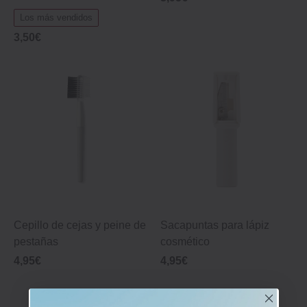
Los más vendidos
3,50€
Cepillo de cejas y peine de
Sacapuntas para lápiz
pestañas
cosmético
4,95€
4,95€