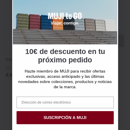
DE NUEVO EN STOCK EL
24/08/2026
10€ de descuento en tu
próximo pedido
Pinzas para cejas
Toallitas limpiadoras de
gafas
90 mm
Hazte miembro de MUJI para recibir ofertas
8,95€
1.25 x 1.5 cm
exclusivas, acceso anticipado y las últimas
novedades sobre colecciones, productos y noticias
2,95€
de la marca.
SUSCRIPCIÓN A MUJI