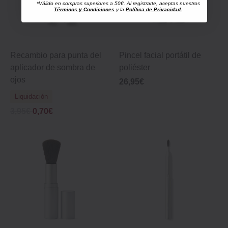
*Válido en compras superiores a 50€. Al registrarte, aceptas nuestros
Términos y Condiciones
y la
Política de Privacidad.
Recambio para punta del
Pincel facial portátil de
aplicador de sombra de
poliéster
ojos
26,95€
Liquidación
3,95€
0,70€