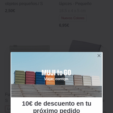
objetos pequeños./ S
lápices - Pequeño
2,50€
18.5 x 4 x 5 cm
Nuevos Colores
6,95€
Funda de plástico con zip
Organizador en forma de
S
bolsa de nailon repelente
10€ de descuento en tu
al agua - Grande
Los más vendidos
próximo pedido