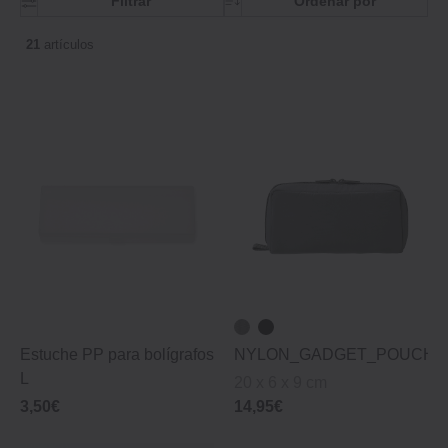
Filtrar
Ordenar por
21
artículos
Estuche PP para bolígrafos
NYLON_GADGET_POUCH_
L
20 x 6 x 9 cm
3,50€
14,95€