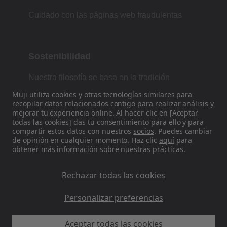
Cuidado con las páginas web fraudulentas
Sostenibilidad
Nuestra filosofía se basa en la tradición
japonesa de forma, función y simplicidad.
Muji utiliza cookies y otras tecnologías similares para
recopilar
datos
relacionados contigo para realizar análisis y
mejorar tu experiencia online. Al hacer clic en [Aceptar
todas las cookies] das tu consentimiento para ello y para
Encuéntranos en las redes sociales
compartir estos datos con nuestros
socios
. Puedes cambiar
de opinión en cualquier momento. Haz clic
aquí
para
obtener más información sobre nuestras prácticas.
Instagram
Rechazar todas las cookies
Personalizar preferencias
Aceptar todas las cookies
MUJI ES - Ryohin Keikaku Europe Ltd 2026