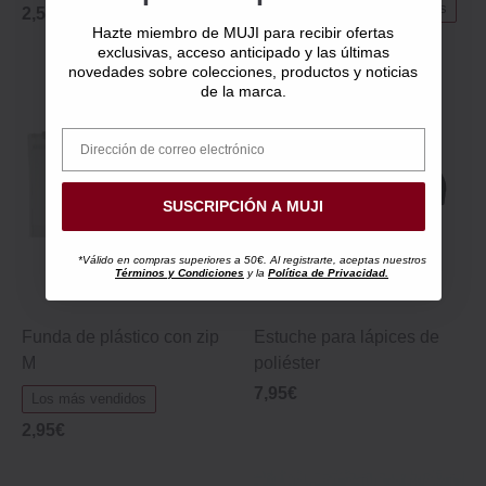
Nuevo
Los más vendidos
2,50€
Hazte miembro de MUJI para recibir ofertas
19,95€
exclusivas, acceso anticipado y las últimas
novedades sobre colecciones, productos y noticias
de la marca.
SUSCRIPCIÓN A MUJI
*Válido en compras superiores a 50€. Al registrarte, aceptas nuestros
Términos y Condiciones
y la
Política de Privacidad.
Funda de plástico con zip
Estuche para lápices de
M
poliéster
7,95€
Los más vendidos
2,95€