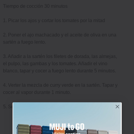
Tiempo de cocción 30 minutos
1. Picar los ajos y cortar los tomates por la mitad
2. Poner el ajo machacado y el aceite de oliva en una
sartén a fuego lento.
3. Añadir a la sartén los filetes de dorada, las almejas,
el pulpo, las gambas y los tomates. Añadir el vino
blanco, tapar y cocer a fuego lento durante 5 minutos.
4. Verter la mezcla de curry verde en la sartén. Tapar y
cocer al vapor durante 1 minuto.
5. Servir en un bol y decorar con albahaca y limón.