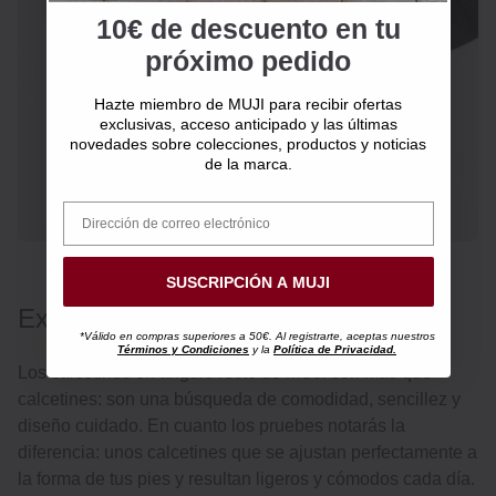
10€ de descuento en tu
próximo pedido
Calcetines de ángulo
recto
Hazte miembro de MUJI para recibir ofertas
exclusivas, acceso anticipado y las últimas
3 por 11,95 €
novedades sobre colecciones, productos y noticias
de la marca.
SUSCRIPCIÓN A MUJI
Experimenta la diferencia
*Válido en compras superiores a 50€. Al registrarte, aceptas nuestros
Términos y Condiciones
y la
Política de Privacidad.
Los calcetines en ángulo recto de MUJI son más que
calcetines: son una búsqueda de comodidad, sencillez y
diseño cuidado. En cuanto los pruebes notarás la
diferencia: unos calcetines que se ajustan perfectamente a
la forma de tus pies y resultan ligeros y cómodos cada día.