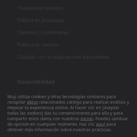
Trabaja con nosotros
Política de privacidad
Términos y condiciones
Política de cookies
Cuidado con las páginas web fraudulentas
Sostenibilidad
Nuestra filosofía se basa en la tradición
Muji utiliza cookies y otras tecnologías similares para
recopilar
datos
relacionados contigo para realizar análisis y
japonesa de forma, función y simplicidad.
mejorar tu experiencia online. Al hacer clic en [Aceptar
todas las cookies] das tu consentimiento para ello y para
compartir estos datos con nuestros
socios
. Puedes cambiar
de opinión en cualquier momento. Haz clic
aquí
para
Encuéntranos en las redes sociales
obtener más información sobre nuestras prácticas.