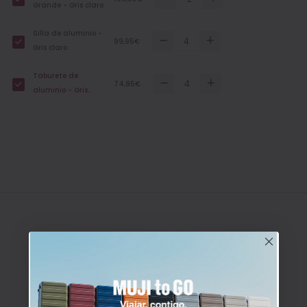
Grande - Gris claro
Silla de aluminio -
99,95€
Gris claro
Taburete de
74,95€
aluminio - Gris
claro