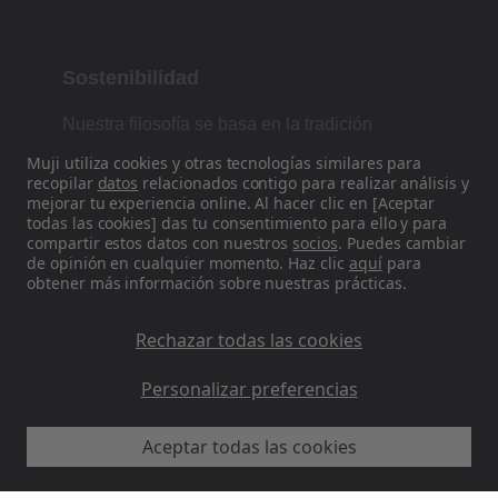
Sostenibilidad
Nuestra filosofía se basa en la tradición
japonesa de forma, función y simplicidad.
Muji utiliza cookies y otras tecnologías similares para
recopilar
datos
relacionados contigo para realizar análisis y
mejorar tu experiencia online. Al hacer clic en [Aceptar
todas las cookies] das tu consentimiento para ello y para
Encuéntranos en las redes sociales
compartir estos datos con nuestros
socios
. Puedes cambiar
de opinión en cualquier momento. Haz clic
aquí
para
obtener más información sobre nuestras prácticas.
Instagram
Rechazar todas las cookies
Personalizar preferencias
Aceptar todas las cookies
MUJI ES - Ryohin Keikaku Europe Ltd 2026