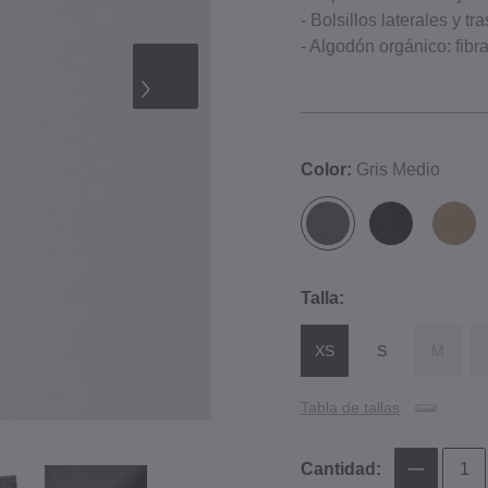
- Bolsillos laterales y tr
- Algodón orgánico: fibr
Color:
Gris Medio
Talla:
XS
S
M
Tabla de tallas
Cantidad: