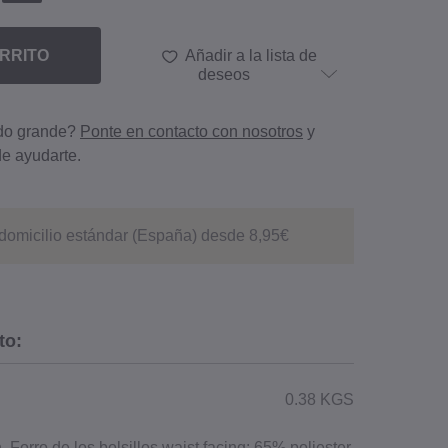
RRITO
Añadir a la lista de
deseos
ido grande?
Ponte en contacto con nosotros
y
e ayudarte.
domicilio estándar (España) desde 8,95€
to:
0.38 KGS
Forro de los bolsillos waist facing: 65% poliester,