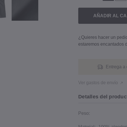
AÑADIR AL CA
¿Quieres hacer un ped
estaremos encantados d
Entrega a 
Ver gastos de envío
Detalles del produc
Peso:
Material:
100% algodon, 