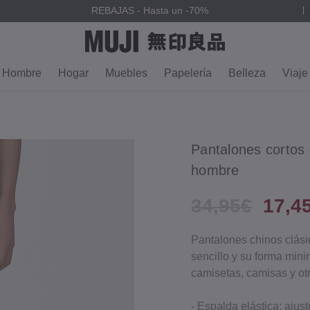
REBAJAS - Hasta un -70%
Hombre
Hogar
Muebles
Papelería
Belleza
Viaje
Pantalones cortos 
hombre
34,95€
17,4
Pantalones chinos clási
sencillo y su forma min
camisetas, camisas y ot
- Espalda elástica: ajus