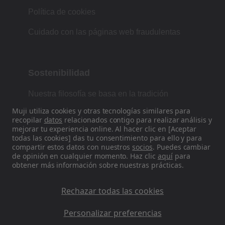
Política de cookies
Cuidado con las páginas web fraudulentas
Sostenibilidad
Nuestra filosofía se basa en la tradición
japonesa de forma, función y simplicidad.
Muji utiliza cookies y otras tecnologías similares para
recopilar
datos
relacionados contigo para realizar análisis y
mejorar tu experiencia online. Al hacer clic en [Aceptar
todas las cookies] das tu consentimiento para ello y para
Encuéntranos en las redes sociales
compartir estos datos con nuestros
socios
. Puedes cambiar
de opinión en cualquier momento. Haz clic
aquí
para
obtener más información sobre nuestras prácticas.
Instagram
Rechazar todas las cookies
Personalizar preferencias