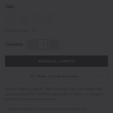
Talla:
S
M
L
XL
Tabla de tallas
Cantidad:
AÑADIR AL CARRITO
Añadir a la lista de deseos
Textura cálida y natural. Tejido en galga baja con textura slub
para una superficie distintiva, agradable al tacto y un acogedor
confort gracias a la lana merina.
- Botones delanteros: cierre clásico para facilitar la