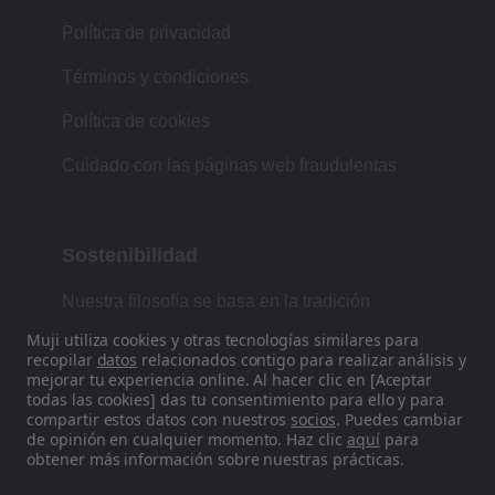
Política de privacidad
Términos y condiciones
Política de cookies
Cuidado con las páginas web fraudulentas
Sostenibilidad
Nuestra filosofía se basa en la tradición
japonesa de forma, función y simplicidad.
Muji utiliza cookies y otras tecnologías similares para
recopilar
datos
relacionados contigo para realizar análisis y
mejorar tu experiencia online. Al hacer clic en [Aceptar
todas las cookies] das tu consentimiento para ello y para
Encuéntranos en las redes sociales
compartir estos datos con nuestros
socios
. Puedes cambiar
de opinión en cualquier momento. Haz clic
aquí
para
obtener más información sobre nuestras prácticas.
Instagram