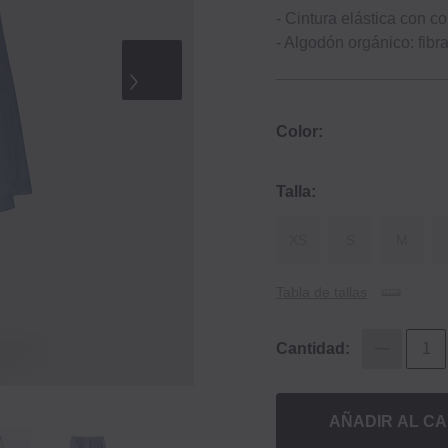
- Cintura elástica con c
- Algodón orgánico: fibr
Color:
Talla:
XS
S
M
Tabla de tallas
Cantidad:
AÑADIR AL CA