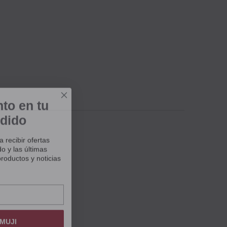
to en tu
dido
recibir ofertas
o y las últimas
roductos y noticias
MUJI