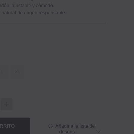
ordón: ajustable y cómodo.
a natural de origen responsable.
L
XL
RRITO
Añadir a la lista de
deseos