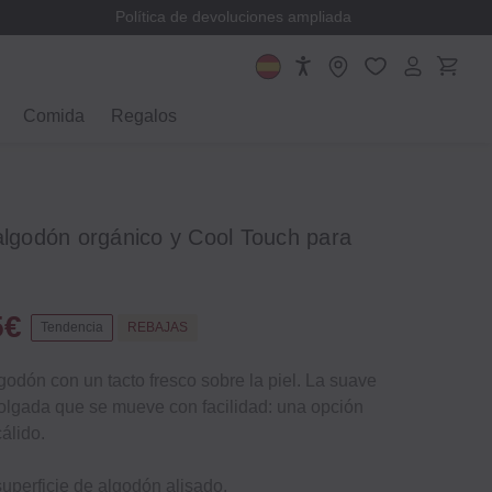
Política de devoluciones ampliada
Comida
Regalos
algodón orgánico y Cool Touch para
5€
Tendencia
REBAJAS
godón con un tacto fresco sobre la piel. La suave
holgada que se mueve con facilidad: una opción
álido.
 superficie de algodón alisado.