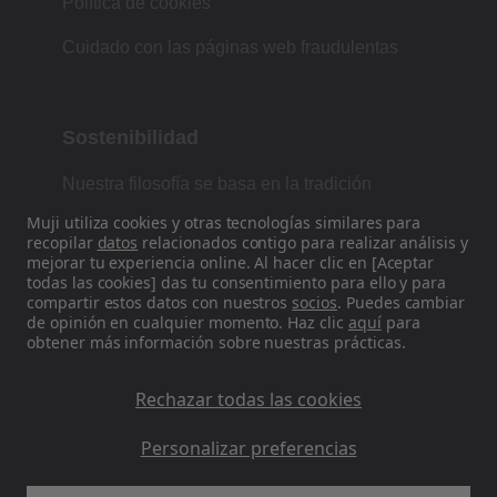
Política de cookies
Cuidado con las páginas web fraudulentas
Sostenibilidad
Nuestra filosofía se basa en la tradición
japonesa de forma, función y simplicidad.
Muji utiliza cookies y otras tecnologías similares para
recopilar
datos
relacionados contigo para realizar análisis y
mejorar tu experiencia online. Al hacer clic en [Aceptar
todas las cookies] das tu consentimiento para ello y para
Encuéntranos en las redes sociales
compartir estos datos con nuestros
socios
. Puedes cambiar
de opinión en cualquier momento. Haz clic
aquí
para
obtener más información sobre nuestras prácticas.
Instagram
Rechazar todas las cookies
Personalizar preferencias