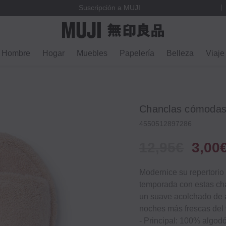
Suscripción a MUJI
Hombre
Hogar
Muebles
Papelería
Belleza
Viaje
Chanclas cómodas 
4550512897286
12,95€
3,00
Modernice su repertorio 
temporada con estas ch
un suave acolchado de a
noches más frescas del 
‐ Principal: 100% algod