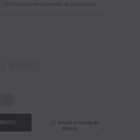
, 10% viscosa, revestimiento de poliuretano
5cm
XL/26.5‐28cm
RRITO
Añadir a la lista de
deseos