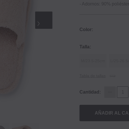
‐ Adornos: 90% poliéster
Color:
Talla:
M/23.5‐25cm
L/25‐26.
Tabla de tallas
Cantidad:
AÑADIR AL CA