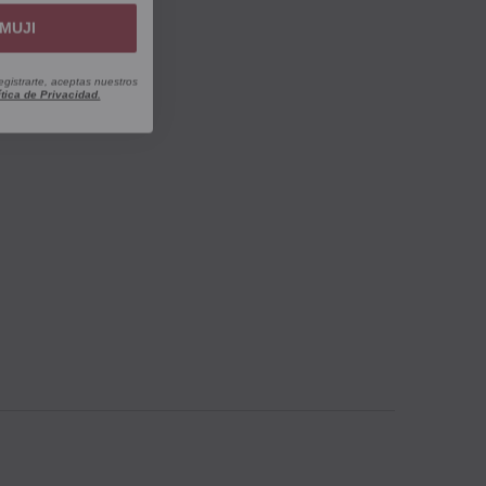
MUJI
egistrarte, aceptas nuestros
ítica de Privacidad.