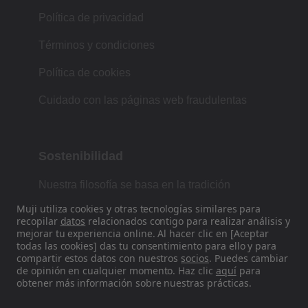
Política de privacidad
Términos y condiciones
Política de cookies
Cuidado con las páginas web fraudulentas
Sostenibilidad
Nuestra filosofía se basa en la tradición
japonesa de forma, función y simplicidad.
Muji utiliza cookies y otras tecnologías similares para
recopilar
datos
relacionados contigo para realizar análisis y
mejorar tu experiencia online. Al hacer clic en [Aceptar
todas las cookies] das tu consentimiento para ello y para
Encuéntranos en las redes sociales
compartir estos datos con nuestros
socios
. Puedes cambiar
de opinión en cualquier momento. Haz clic
aquí
para
obtener más información sobre nuestras prácticas.
Instagram