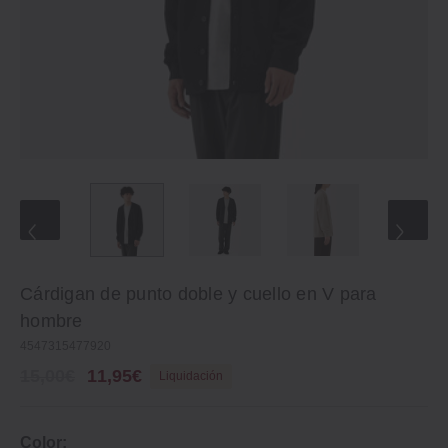
Cárdigan de punto doble y cuello en V para
hombre
4547315477920
15,00€
11,95€
Liquidación
Color: