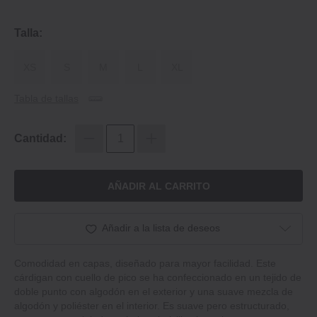
Talla:
XS
S
M
L
XL
Tabla de tallas
Cantidad:
AÑADIR AL CARRITO
Añadir a la lista de deseos
Comodidad en capas, diseñado para mayor facilidad. Este
cárdigan con cuello de pico se ha confeccionado en un tejido de
doble punto con algodón en el exterior y una suave mezcla de
algodón y poliéster en el interior. Es suave pero estructurado,