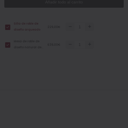
Añadir todo al carrito
Silla de roble de
229,00€
diseño arqueado
Mesa de roble de
639,00€
diseño natural de
140cm