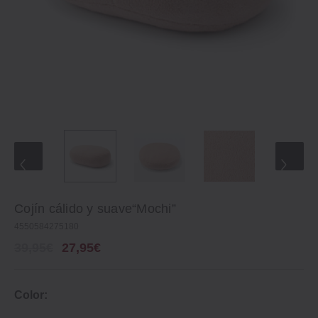
Cojín cálido y suave“Mochi”
4550584275180
39,95€
27,95€
Color: