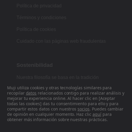
Política de privacidad
Términos y condiciones
Política de cookies
Cuidado con las páginas web fraudulentas
Sostenibilidad
Nuestra filosofía se basa en la tradición
japonesa de forma, función y simplicidad.
Muji utiliza cookies y otras tecnologías similares para
recopilar
datos
relacionados contigo para realizar análisis y
mejorar tu experiencia online. Al hacer clic en [Aceptar
todas las cookies] das tu consentimiento para ello y para
Encuéntranos en las redes sociales
compartir estos datos con nuestros
socios
. Puedes cambiar
de opinión en cualquier momento. Haz clic
aquí
para
obtener más información sobre nuestras prácticas.
Instagram