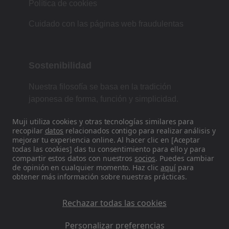
Política de cookies
Cuidado con las páginas web fraudulentas
Sostenibilidad
Nuestra filosofía se basa en la tradición
japonesa de forma, función y simplicidad.
Muji utiliza cookies y otras tecnologías similares para
recopilar
datos
relacionados contigo para realizar análisis y
mejorar tu experiencia online. Al hacer clic en [Aceptar
Encuéntranos en las redes sociales
todas las cookies] das tu consentimiento para ello y para
compartir estos datos con nuestros
socios
. Puedes cambiar
Instagram
de opinión en cualquier momento. Haz clic
aquí
para
obtener más información sobre nuestras prácticas.
Rechazar todas las cookies
Personalizar preferencias