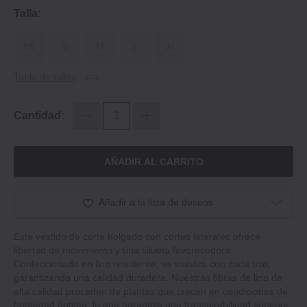
Talla:
XS
S
M
L
XL
Tabla de tallas
Cantidad:
AÑADIR AL CARRITO
Añadir a la lista de deseos
Este vestido de corte holgado con cortes laterales ofrece
libertad de movimiento y una silueta favorecedora.
Confeccionado en lino resistente, se suaviza con cada uso,
garantizando una calidad duradera. Nuestras fibras de lino de
alta calidad proceden de plantas que crecen en condiciones de
humedad óptima, lo que garantiza una transpirabilidad superior.