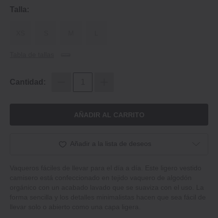
Talla:
XS
S
M
L
Tabla de tallas
Cantidad:
AÑADIR AL CARRITO
Añadir a la lista de deseos
Vaqueros fáciles de llevar para el día a día. Este ligero vestido
camisero está confeccionado en tejido vaquero de algodón
orgánico con un acabado lavado que se suaviza con el uso. La
forma sencilla y los detalles minimalistas hacen que sea fácil de
llevar solo o abierto como una capa ligera.