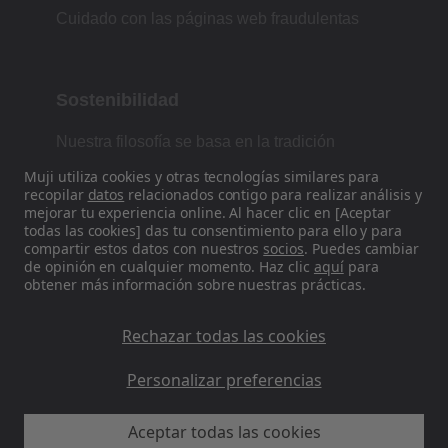
Cuidado con las páginas web fraudulentas
Sostenibilidad
Nuestra filosofía se basa en la tradición
japonesa de forma, función y simplicidad.
Muji utiliza cookies y otras tecnologías similares para
recopilar
datos
relacionados contigo para realizar análisis y
mejorar tu experiencia online. Al hacer clic en [Aceptar
todas las cookies] das tu consentimiento para ello y para
Encuéntranos en las redes sociales
compartir estos datos con nuestros
socios
. Puedes cambiar
de opinión en cualquier momento. Haz clic
aquí
para
obtener más información sobre nuestras prácticas.
Instagram
Rechazar todas las cookies
Personalizar preferencias
Aceptar todas las cookies
MUJI ES - Ryohin Keikaku Europe Ltd 2026