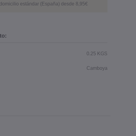
domicilio estándar (España) desde 8,95€
to:
0.25 KGS
Camboya