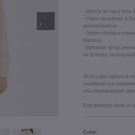
‐ Mezcla de yak y lana: 
‐ Fibras duraderas: 1,5
generan bolitas.
‐ Origen climático extre
tibetana.
‐ Bienestar de los anim
de la muda, no esquilado
MUJI Labo captura la ese
resaltando sus cualidad
una inquebrantable atenc
Este producto tiene un a
Color: