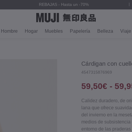
REBAJAS - Hasta un -70%
Hombre
Hogar
Muebles
Papelería
Belleza
Viaje
Cárdigan con cuell
4547315876969
59,50€ - 59,
Calidez duradero, de or
lana que ofrece suavida
del invierno en la mese
medios de subsistencia d
entorno de las praderas