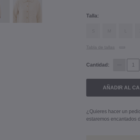
Talla:
S
M
L
Tabla de tallas
Cantidad:
AÑADIR AL CA
¿Quieres hacer un ped
estaremos encantados d