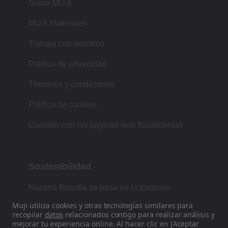
Sobre MUJI
MUJI Materiales
Trabaja con nosotros
Política de privacidad
Términos y condiciones
Política de cookies
Cuidado con las páginas web fraudulentas
Sostenibilidad
Nuestra filosofía se basa en la tradición
japonesa de forma, función y simplicidad.
Muji utiliza cookies y otras tecnologías similares para
recopilar
datos
relacionados contigo para realizar análisis y
mejorar tu experiencia online. Al hacer clic en [Aceptar